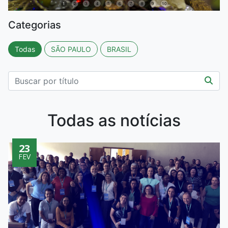
1
2
3
4
5
6
7
8
9
10
Categorias
Todas
SÃO PAULO
BRASIL
Todas as notícias
23
FEV