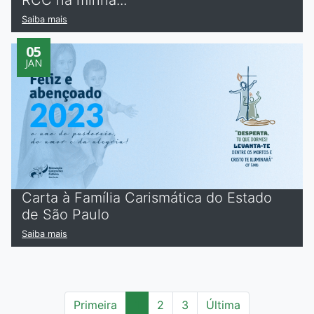
Saiba mais
05
JAN
Carta à Família Carismática do Estado
de São Paulo
Saiba mais
(current)
Primeira
1
2
3
Última