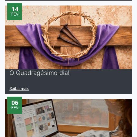
14
FEV
O Quadragésimo dia!
Saiba mais
06
FEV