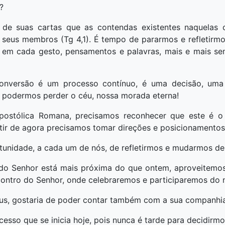
?
de suas cartas que as contendas existentes naquelas
 seus membros (Tg 4,1). É tempo de pararmos e refletirm
a, em cada gesto, pensamentos e palavras, mais e mais s
conversão é um processo contínuo, é uma decisão, uma
r podermos perder o céu, nossa morada eterna!
postólica Romana, precisamos reconhecer que este é o
ir de agora precisamos tomar direções e posicionamentos 
unidade, a cada um de nós, de refletirmos e mudarmos de 
 do Senhor está mais próxima do que ontem, aproveitemo
contro do Senhor, onde celebraremos e participaremos do 
s, gostaria de poder contar também com a sua companhia
so que se inicia hoje, pois nunca é tarde para decidirmos 